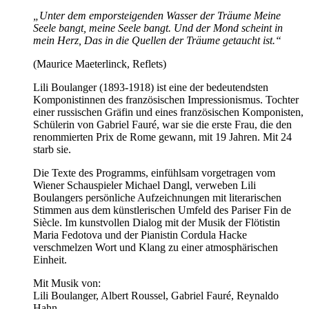
„Unter dem emporsteigenden Wasser der Träume Meine
Seele bangt, meine Seele bangt. Und der Mond scheint in
mein Herz, Das in die Quellen der Träume getaucht ist.“
(Maurice Maeterlinck, Reflets)
Lili Boulanger (1893-1918) ist eine der bedeutendsten
Komponistinnen des französischen Impressionismus. Tochter
einer russischen Gräfin und eines französischen Komponisten,
Schülerin von Gabriel Fauré, war sie die erste Frau, die den
renommierten Prix de Rome gewann, mit 19 Jahren. Mit 24
starb sie.
Die Texte des Programms, einfühlsam vorgetragen vom
Wiener Schauspieler Michael Dangl, verweben Lili
Boulangers persönliche Aufzeichnungen mit literarischen
Stimmen aus dem künstlerischen Umfeld des Pariser Fin de
Siècle. Im kunstvollen Dialog mit der Musik der Flötistin
Maria Fedotova und der Pianistin Cordula Hacke
verschmelzen Wort und Klang zu einer atmosphärischen
Einheit.
Mit Musik von:
Lili Boulanger, Albert Roussel, Gabriel Fauré, Reynaldo
Hahn