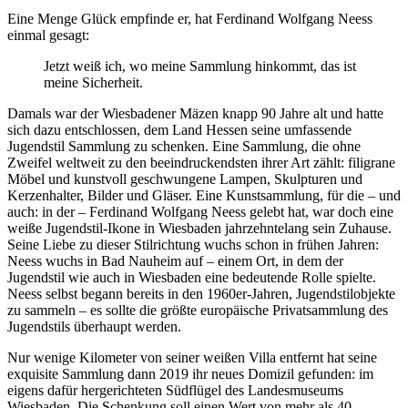
Eine Menge Glück empfinde er, hat Ferdinand Wolfgang Neess
einmal gesagt:
Jetzt weiß ich, wo meine Sammlung hinkommt, das ist
meine Sicherheit.
Damals war der Wiesbadener Mäzen knapp 90 Jahre alt und hatte
sich dazu entschlossen, dem Land Hessen seine umfassende
Jugendstil Sammlung zu schenken. Eine Sammlung, die ohne
Zweifel weltweit zu den beeindruckendsten ihrer Art zählt: filigrane
Möbel und kunstvoll geschwungene Lampen, Skulpturen und
Kerzenhalter, Bilder und Gläser. Eine Kunstsammlung, für die – und
auch: in der – Ferdinand Wolfgang Neess gelebt hat, war doch eine
weiße Jugendstil-Ikone in Wiesbaden jahrzehntelang sein Zuhause.
Seine Liebe zu dieser Stilrichtung wuchs schon in frühen Jahren:
Neess wuchs in Bad Nauheim auf – einem Ort, in dem der
Jugendstil wie auch in Wiesbaden eine bedeutende Rolle spielte.
Neess selbst begann bereits in den 1960er-Jahren, Jugendstilobjekte
zu sammeln – es sollte die größte europäische Privatsammlung des
Jugendstils überhaupt werden.
Nur wenige Kilometer von seiner weißen Villa entfernt hat seine
exquisite Sammlung dann 2019 ihr neues Domizil gefunden: im
eigens dafür hergerichteten Südflügel des Landesmuseums
Wiesbaden. Die Schenkung soll einen Wert von mehr als 40