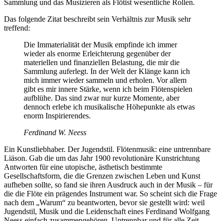
Sammlung und das Musizieren als Flötist wesentliche Rollen.
Das folgende Zitat beschreibt sein Verhältnis zur Musik sehr
treffend:
Die Immaterialität der Musik empfinde ich immer
wieder als enorme Erleichterung gegenüber der
materiellen und finanziellen Belastung, die mir die
Sammlung auferlegt. In der Welt der Klänge kann ich
mich immer wieder sammeln und erholen. Vor allem
gibt es mir innere Stärke, wenn ich beim Flötenspielen
aufblühe. Das sind zwar nur kurze Momente, aber
dennoch erlebe ich musikalische Höhepunkte als etwas
enorm Inspirierendes.
Ferdinand W. Neess
Ein Kunstliebhaber. Der Jugendstil. Flötenmusik: eine untrennbare
Liäson. Gab die um das Jahr 1900 revolutionäre Kunstrichtung
Antworten für eine utopische, ästhetisch bestimmte
Gesellschaftsform, die die Grenzen zwischen Leben und Kunst
aufheben sollte, so fand sie ihren Ausdruck auch in der Musik – für
die die Flöte ein prägendes Instrument war. So scheint sich die Frage
nach dem „Warum“ zu beantworten, bevor sie gestellt wird: weil
Jugendstil, Musik und die Leidenschaft eines Ferdinand Wolfgang
Neess einfach zusammengehören. Untrennbar und für alle Zeit.